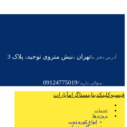
تهران ،نبش متروی توحید، پلاک 3
آدرس دفتر ما
09124775019
سؤالی دارید؟
فیسبوک
لینکدین
اینستاگرام
آپارات
خدمات
پروژه ها
انواع کوره ذوب