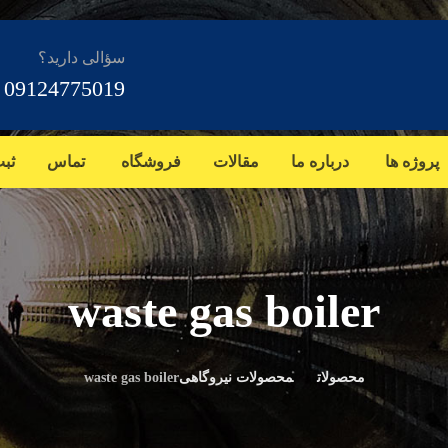
سؤالی دارید؟
09124775019
پروژه ها
درباره ما
مقالات
فروشگاه
تماس
ثب
waste gas boiler
محصولات
محصولات نیروگاهی
waste gas boiler