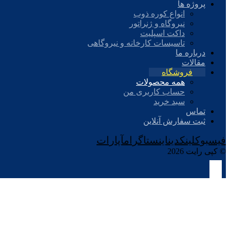
پروژه ها
انواع کوره ذوب
نیروگاه و ژنراتور
داکت اسپلیت
تاسیسات کارخانه و نیروگاهی
درباره ما
مقالات
فروشگاه
همه محصولات
حساب کاربری من
سبد خرید
تماس
ثبت سفارش آنلاین
فیسبوک
لینکدین
اینستاگرام
آپارات
© کپی رایت 2026