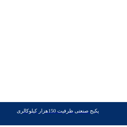
پکیج صنعتی ظرفیت 150هزار کیلوکالری