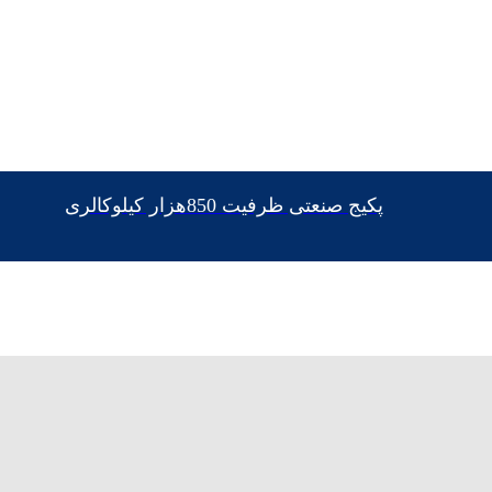
پکیج صنعتی ظرفیت 850هزار کیلوکالری