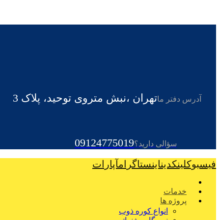
تهران ،نبش متروی توحید، پلاک 3
آدرس دفتر ما
09124775019
سؤالی دارید؟
فیسبوک
لینکدین
اینستاگرام
آپارات
خدمات
پروژه ها
انواع کوره ذوب