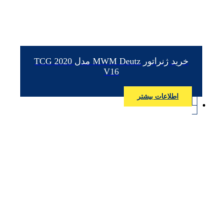
خرید ژنراتور MWM Deutz مدل TCG 2020
V16
اطلاعات بیشتر