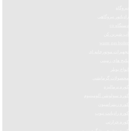
نیروگاه
رادیاتور نیروگاهی
دستگاه co
آب شیرین کن
waste gas boiler
تجهیزات موتورخانه ای
پکیج های زمینی
انواع بویلر
محصولات گرمایشی
کوره نرمالیزه
کوره سولوشن آلومینیوم
کوره زینتراسیون
کوره رادیانت تیوب
کوره حرارتی
کوره پوشری پیشگرم نورد