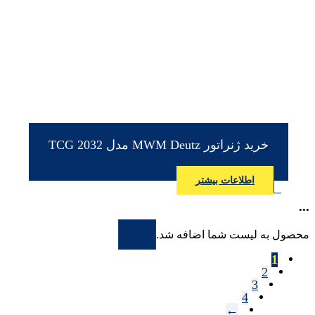
خرید ژنراتور MWM Deutz مدل TCG 2032
اطلاعات بیشتر
...
محصول به لیست شما اضافه شد.
1
2
3
4
←