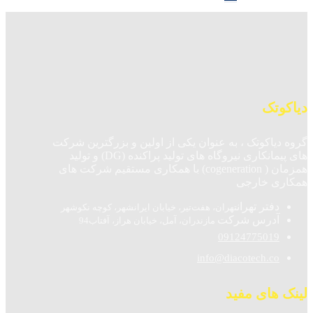
دیاکوتک
گروه دیاکوتک ، به عنوان یکی از اولین و بزرگترین شرکت
های پیمانکاری نیروگاه های تولید پراکنده (DG) و تولید
همزمان ( cogeneration) با همکاری مستقیم شرکت های
همکاری خارجی
دفتر تهران
تهران، هفت‌تیر، خیابان ایرانشهر، کوچه نکوشهر
آدرس شرکت
مازندران، آمل، خیابان هراز، آفتاب94
09124775019
info@diacotech.co
لینک های مفید