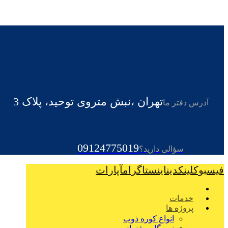
تهران ،نبش متروی توحید، پلاک 3
آدرس دفتر ما
09124775019
سؤالی دارید؟
فیسبوک
لینکدین
اینستاگرام
آپارات
خدمات
پروژه ها
انواع کوره ذوب