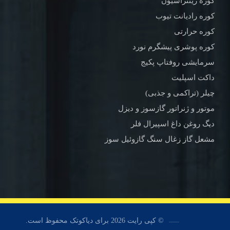
کوره زینتراسیون
کوره رادیانت تیوب
کوره حرارتی
کوره پوشری پیشگرم نورد
سرمایشی روفتاپ پکیج
داکت اسپلیت
چیلر (تراکمی و جذبی)
موتور و ژنراتور گازسوز و دیزل
دیگ روغن داغ اسپیرال فلر
مشعل گاز زغال سنگ گازوئیل سوز
© کپی رایت 2026 برای دیاکوتک محفوظ است.