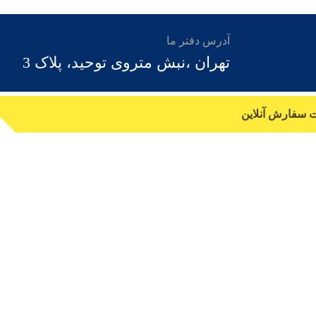
آدرس دفتر ما
تهران ،نبش متروی توحید، پلاک 3
ت سفارش آنلاین
ومینیوم