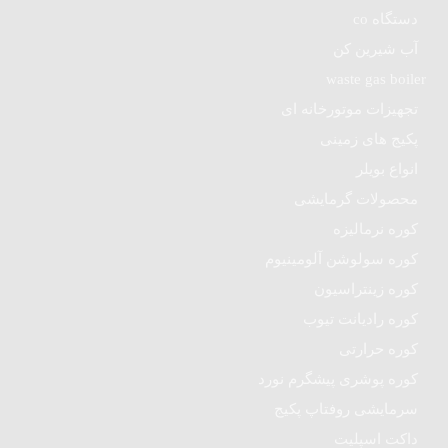
دستگاه co
آب شیرین کن
waste gas boiler
تجهیزات موتورخانه ای
پکیج های زمینی
انواع بویلر
محصولات گرمایشی
کوره نرمالیزه
کوره سولوشن آلومینیوم
کوره زینتراسیون
کوره رادیانت تیوب
کوره حرارتی
کوره پوشری پیشگرم نورد
سرمایشی روفتاپ پکیج
داکت اسپلیت