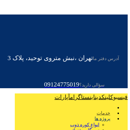
تهران ،نبش متروی توحید، پلاک 3
آدرس دفتر ما
09124775019
سؤالی دارید؟
فیسبوک
لینکدین
اینستاگرام
آپارات
خدمات
پروژه ها
انواع کوره ذوب