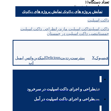
تعداد دستگاه
10
وب سایت
diacotech.co
نمایش پروژه های
نمایش پروژه های
دیاکوتک
دیاکوتک
داکت اسپلیت
داکت اسپلیت
داکت اسپلیت مازندران
طراحی داکت اسپلیت
چمستان
نصب داکت اسپلیت در چمستان
Delicious
X
فیسبوک
پینترست
رددیت
لینکدین
واتس
ایمیل
اپ
طراحی و اجرای داکت اسپلیت در سرخرود
قبلی
طراحی و اجرای داکت اسپلیت در آمل
بعدی