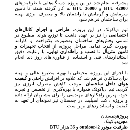
پیشرفته انجام شد. در این پروژه، دستگاه‌هایی با ظرفیت‌های
42000 BTU
و
36000 BTU
به کار گرفته شدند تا تأمین
سرمایش و گرمایش با راندمان بالا و مصرف انرژی بهینه
برای ساختمان فراهم شود.
تیم دیاکوتک در این پروژه،
طراحی و اجرای کانال‌های
اختصاصی
را نیز بر عهده داشت تا توزیع هوای مطبوع در
تمامی بخش‌های ساختمان به‌صورت یکنواخت و کارآمد
صورت گیرد. تمامی مراحل پروژه، از
انتخاب تجهیزات و
تأمین متریال
تا
نصب و راه‌اندازی نهایی
، با رعایت دقیق
استانداردهای فنی و استفاده از فناوری‌های روز دنیا انجام
شد.
با اجرای این پروژه، محیطی با تهویه مطبوع عالی و بهینه
برای ساکنان فراهم شد که علاوه بر افزایش
راحتی و کیفیت
هوای داخل ساختمان
، موجب کاهش مصرف انرژی نیز
گردید. تیم دیاکوتک همواره با بهره‌گیری از تخصص و تجربه
خود، بهترین راهکارهای مهندسی را برای مشتریان ارائه داده
و پروژه داکت اسپلیت در چمستان نیز نمونه‌ای از تعهد به
کیفیت و استانداردهای برتر است.
پروژه
چمستان
مجری
دیاکوتک
ظرفیت موتور outdoor
42 و 36 هزار BTU