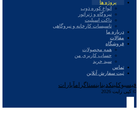
پروژه ها
انواع کوره ذوب
نیروگاه و ژنراتور
داکت اسپلیت
تاسیسات کارخانه و نیروگاهی
درباره ما
مقالات
فروشگاه
همه محصولات
حساب کاربری من
سبد خرید
تماس
ثبت سفارش آنلاین
فیسبوک
لینکدین
اینستاگرام
آپارات
© کپی رایت 2026