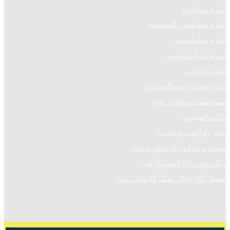
کوره نرمالیزه
کوره سولوشن آلومینیوم
کوره زینتراسیون
کوره رادیانت تیوب
کوره حرارتی
کوره پوشری پیشگرم نورد
سرمایشی روفتاپ پکیج
داکت اسپلیت
چیلر (تراکمی و جذبی)
موتور و ژنراتور گازسوز و دیزل
دیگ روغن داغ اسپیرال فلر
مشعل گاز زغال سنگ گازوئیل سوز