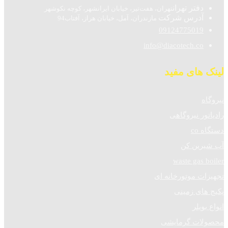
دفتر تهران
تهران، هفت‌تیر، خیابان ایرانشهر، کوچه نکوشهر
آدرس شرکت
مازندران، آمل، خیابان هراز، آفتاب94
09124775019
info@diacotech.co
لینک های مفید
نیروگاه
رادیاتور نیروگاهی
دستگاه co
آب شیرین کن
waste gas boiler
تجهیزات موتورخانه ای
پکیج های زمینی
انواع بویلر
محصولات گرمایشی