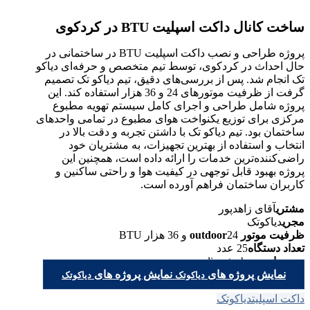
ساخت کانال داکت اسپلیت BTU در کردکوی
پروژه طراحی و نصب داکت اسپلیت BTU در ساختمانی در
حال احداث در کردکوی، توسط تیم متخصص و حرفه‌ای دیاکو
تک انجام شد. پس از بررسی‌های دقیق، تیم دیاکو تک تصمیم
گرفت از ظرفیت موتورهای 24 و 36 هزار استفاده کند. این
پروژه شامل طراحی و اجرای کامل سیستم تهویه مطبوع
مرکزی برای توزیع یکنواخت هوای مطبوع در تمامی واحدهای
ساختمان بود. تیم دیاکو تک با داشتن تجربه و دقت بالا در
انتخاب و استفاده از بهترین تجهیزات، به مشتریان خود
راضی‌کننده‌ترین خدمات را ارائه داده است، همچنین این
پروژه بهبود قابل توجهی در کیفیت هوا و راحتی ساکنین و
کاربران ساختمان فراهم آورده است.
مشتری
آقای زاهدپور
مجری
دیاکوتک
ظرفیت موتور outdoor
24 و 36 هزار BTU
تعداد دستگاه
25 عدد
وب سایت
diacotech.co
نمایش پروژه های
نمایش پروژه های
دیاکوتک
دیاکوتک
داکت اسپلیت
دیاکوتک