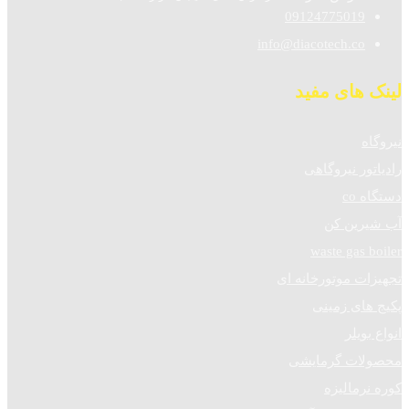
09124775019
info@diacotech.co
لینک های مفید
نیروگاه
رادیاتور نیروگاهی
دستگاه co
آب شیرین کن
waste gas boiler
تجهیزات موتورخانه ای
پکیج های زمینی
انواع بویلر
محصولات گرمایشی
کوره نرمالیزه