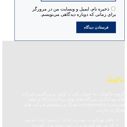
ذخیره نام، ایمیل و وبسایت من در مرورگر
برای زمانی که دوباره دیدگاهی می‌نویسم.
دیاکوتک
گروه دیاکوتک ، به عنوان یکی از اولین و بزرگترین شرکت
های پیمانکاری نیروگاه های تولید پراکنده (DG) و تولید
همزمان ( cogeneration) با همکاری مستقیم شرکت های
همکاری خارجی
دفتر تهران
تهران، هفت‌تیر، خیابان ایرانشهر، کوچه نکوشهر
آدرس شرکت
مازندران، آمل، خیابان هراز، آفتاب94