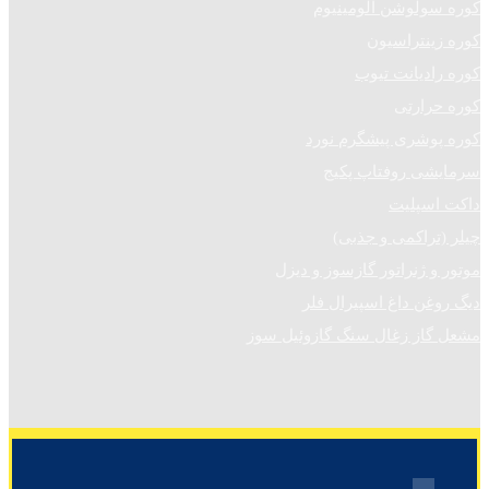
کوره سولوشن آلومینیوم
کوره زینتراسیون
کوره رادیانت تیوب
کوره حرارتی
کوره پوشری پیشگرم نورد
سرمایشی روفتاپ پکیج
داکت اسپلیت
چیلر (تراکمی و جذبی)
موتور و ژنراتور گازسوز و دیزل
دیگ روغن داغ اسپیرال فلر
مشعل گاز زغال سنگ گازوئیل سوز