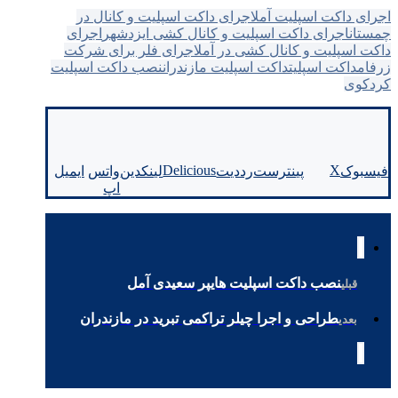
اجرای داکت اسپلیت آمل
اجرای داکت اسپلیت و کانال در
چمستان
اجرای داکت اسپلیت و کانال کشی ایزدشهر
اجرای
داکت اسپلیت و کانال کشی در آمل
اجرای فلر برای شرکت
زرفام
داکت اسپلیت
داکت اسپلیت مازندران
نصب داکت اسپلیت
کردکوی
Delicious
X
فیسبوک
پینترست
رددیت
لینکدین
واتس
ایمیل
اپ
نصب داکت اسپلیت هایپر سعیدی آمل
قبلی
طراحی و اجرا چیلر تراکمی تبرید در مازندران
بعدی