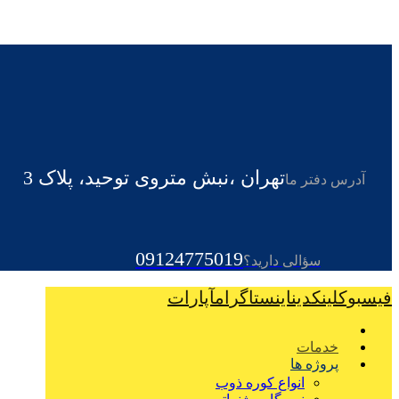
تهران ،نبش متروی توحید، پلاک 3
آدرس دفتر ما
09124775019
سؤالی دارید؟
فیسبوک
لینکدین
اینستاگرام
آپارات
خدمات
پروژه ها
انواع کوره ذوب