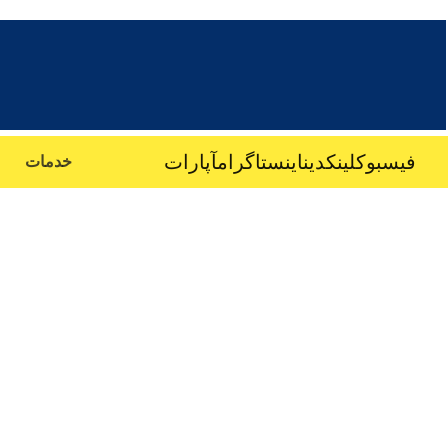
فیسبوک
لینکدین
اینستاگرام
آپارات
خدمات
اجرای د