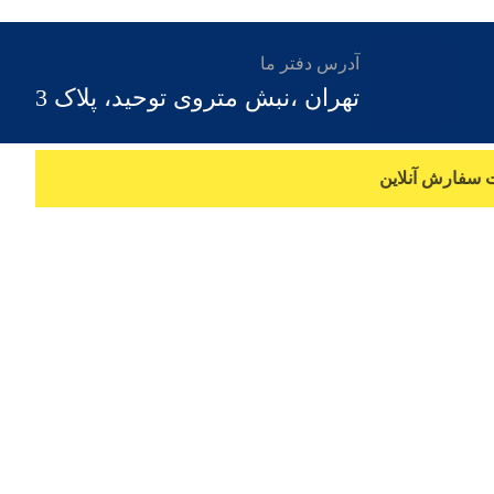
آدرس دفتر ما
تهران ،نبش متروی توحید، پلاک 3
 سفارش آنلاین
چمستان