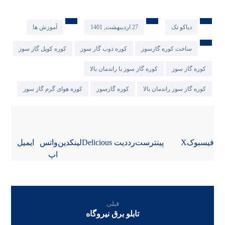
دیاکو تک
27 اردیبهشت, 1401
آموزش ها
ساخت کوره گازسوز
کوره ذوب گاز سوز
کوره کوپل گاز سوز
کوره گاز سوز
کوره گاز سوز با راندمان بالا
کوره گاز سوز راندمان بالا
کوره گازسوز
کوره هوای گرم گاز سوز
فیسبوک
X
پینترست
رددیت
Delicious
لینکدین
واتس
ایمیل
اپ
قبلی
تابلو برق نیروگاه