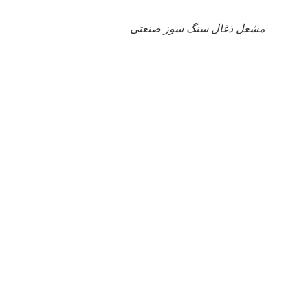
مشعل ذغال سنگ سوز صنعتی
راهکار نجات صنایع
از بحران انرژی:
مشعل
زغال‌سنگ‌سوز،
جایگزینی اقتصادی و