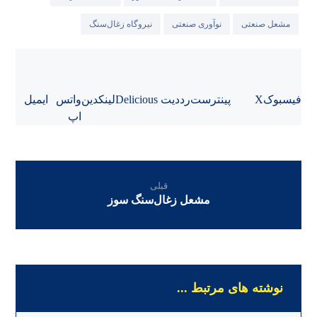
مشعل صنعتی
نوآوری صنعتی
نیروگاه زغال‌سنگ
فیسبوک
X
پینترست
رددیت
Delicious
لینکدین
واتس
ایمیل
اپ
قبلی
مشعل زغال‌سنگ سوز
نوشته های مرتبط ...