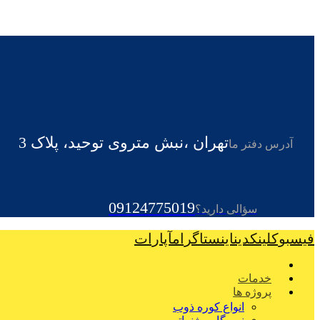
تهران ،نبش متروی توحید، پلاک 3
آدرس دفتر ما
09124775019
سؤالی دارید؟
فیسبوک
لینکدین
اینستاگرام
آپارات
خدمات
پروژه ها
انواع کوره ذوب