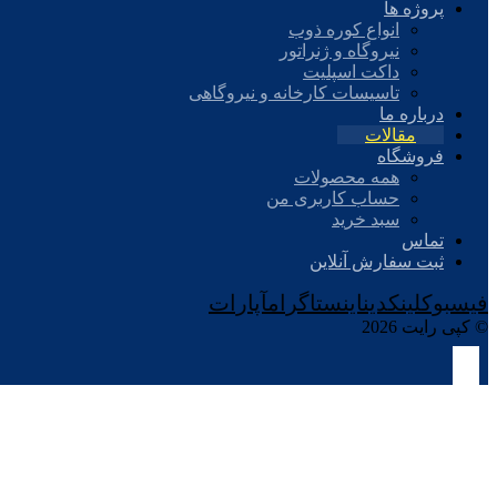
پروژه ها
انواع کوره ذوب
نیروگاه و ژنراتور
داکت اسپلیت
تاسیسات کارخانه و نیروگاهی
درباره ما
مقالات
فروشگاه
همه محصولات
حساب کاربری من
سبد خرید
تماس
ثبت سفارش آنلاین
فیسبوک
لینکدین
اینستاگرام
آپارات
© کپی رایت 2026