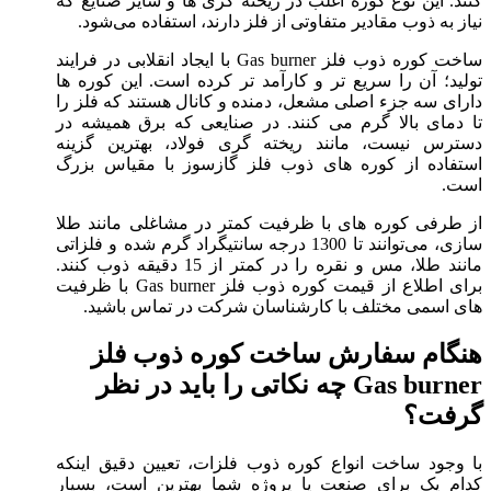
کنند. این نوع کوره اغلب در ریخته‌ گری‌ ها و سایر صنایع که
نیاز به ذوب مقادیر متفاوتی از فلز دارند، استفاده می‌شود.
ساخت کوره ذوب فلز Gas burner با ایجاد انقلابی در فرایند
تولید؛ آن را سریع‌ تر و کارآمد تر کرده است. این کوره‌ ها
دارای سه جزء اصلی مشعل، دمنده و کانال هستند که فلز را
تا دمای بالا گرم می‌ کنند. در صنایعی که برق همیشه در
دسترس نیست، مانند ریخته‌ گری فولاد، بهترین گزینه
استفاده از کوره‌ های ذوب فلز گازسوز با مقیاس بزرگ
است.
از طرفی کوره‌ های با ظرفیت کمتر در مشاغلی مانند طلا
سازی، می‌توانند تا 1300 درجه سانتیگراد گرم شده و فلزاتی
مانند طلا، مس و نقره را در کمتر از 15 دقیقه ذوب کنند.
برای اطلاع از قیمت کوره ذوب فلز Gas burner با ظرفیت‌
های اسمی مختلف با کارشناسان شرکت در تماس باشید.
هنگام سفارش ساخت کوره ذوب فلز
Gas burner چه نکاتی را باید در نظر
گرفت؟
با وجود ساخت انواع کوره ذوب فلزات، تعیین دقیق اینکه
کدام یک برای صنعت یا پروژه شما بهترین است، بسیار