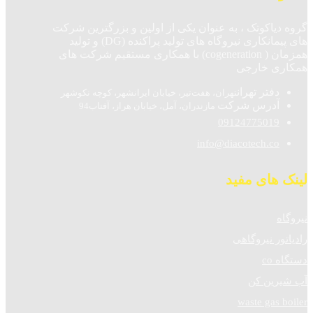
گروه دیاکوتک ، به عنوان یکی از اولین و بزرگترین شرکت
های پیمانکاری نیروگاه های تولید پراکنده (DG) و تولید
همزمان ( cogeneration) با همکاری مستقیم شرکت های
همکاری خارجی
دفتر تهران
تهران، هفت‌تیر، خیابان ایرانشهر، کوچه نکوشهر
آدرس شرکت
مازندران، آمل، خیابان هراز، آفتاب94
09124775019
info@diacotech.co
لینک های مفید
نیروگاه
رادیاتور نیروگاهی
دستگاه co
آب شیرین کن
waste gas boiler