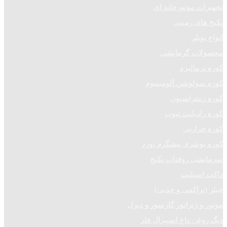
تجهیزات موتورخانه ای
پکیج های زمینی
انواع بویلر
محصولات گرمایشی
کوره نرمالیزه
کوره سولوشن آلومینیوم
کوره زینتراسیون
کوره رادیانت تیوب
کوره حرارتی
کوره پوشری پیشگرم نورد
سرمایشی روفتاپ پکیج
داکت اسپلیت
چیلر (تراکمی و جذبی)
موتور و ژنراتور گازسوز و دیزل
دیگ روغن داغ اسپیرال فلر