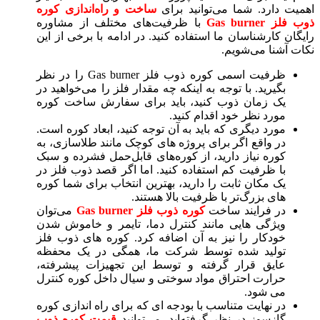
اهمیت دارد. شما می‌توانید برای
ساخت و راه‌اندازی کوره
ذوب فلز Gas burner
با ظرفیت‌های مختلف از مشاوره
رایگان کارشناسان ما استفاده کنید. در ادامه با برخی از این
نکات آشنا می‌شویم.
ظرفیت اسمی کوره ذوب فلز Gas burner را در نظر
بگیرید. با توجه‌ به اینکه چه مقدار فلز را می‌خواهید در
یک زمان ذوب کنید، باید برای سفارش ساخت کوره
مورد نظر خود اقدام کنید.
مورد دیگری که باید به آن توجه کنید، ابعاد کوره است.
در واقع اگر برای پروژه‌ های کوچک مانند طلاسازی، به
کوره نیاز دارید، از کوره‌های قابل‌حمل فشرده و سبک
با ظرفیت کم استفاده کنید. اما اگر قصد ذوب فلز در
یک مکان ثابت را دارید، بهترین انتخاب برای شما کوره‌
های بزرگ‌تر با ظرفیت بالا هستند.
در فرایند ساخت
کوره ذوب فلز Gas burner
می‌توان
ویژگی‌ هایی مانند کنترل دما، تایمر و خاموش‌ شدن
خودکار را نیز به آن اضافه کرد. کوره‌ های ذوب فلز
تولید شده توسط شرکت ما، همگی در یک محفظه
عایق قرار گرفته و توسط این تجهیزات پیشرفته،
حرارت احتراق مواد سوختی و سیال داخل کوره کنترل
می‌ شود.
در نهایت متناسب با بودجه‌ ای که برای راه‌ اندازی کوره
گازسوز در نظر گرفته‌اید، می‌توانید
قیمت کوره ذوب