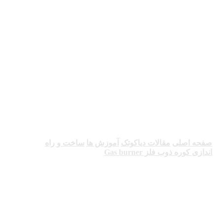
ساخت و راه اندازی
کوره ذوب فلز Gas
burner
صفحه اصلی
مقالات دیاکوتک
آموزش ها
ساخت و راه
اندازی کوره ذوب فلز Gas burner