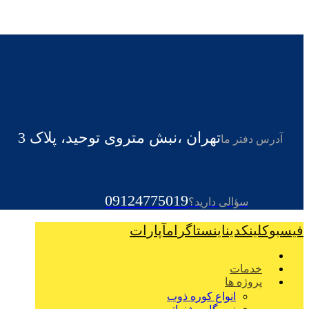
تهران ،نبش متروی توحید، پلاک 3
آدرس دفتر ما
09124775019
سؤالی دارید؟
فیسبوک
لینکدین
اینستاگرام
آپارات
خدمات
پروژه ها
انواع کوره ذوب