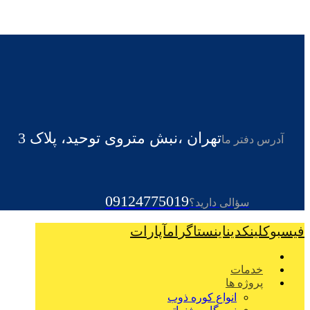
تهران ،نبش متروی توحید، پلاک 3
آدرس دفتر ما
09124775019
سؤالی دارید؟
فیسبوک
لینکدین
اینستاگرام
آپارات
خدمات
پروژه ها
انواع کوره ذوب