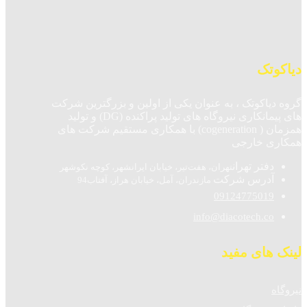
دیاکوتک
گروه دیاکوتک ، به عنوان یکی از اولین و بزرگترین شرکت
های پیمانکاری نیروگاه های تولید پراکنده (DG) و تولید
همزمان ( cogeneration) با همکاری مستقیم شرکت های
همکاری خارجی
دفتر تهران
تهران، هفت‌تیر، خیابان ایرانشهر، کوچه نکوشهر
آدرس شرکت
مازندران، آمل، خیابان هراز، آفتاب94
09124775019
info@diacotech.co
لینک های مفید
نیروگاه