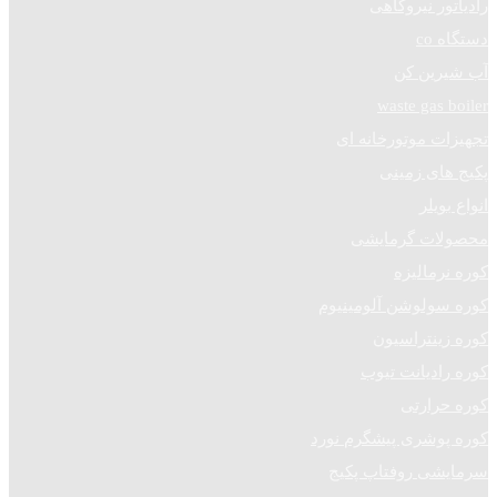
رادیاتور نیروگاهی
دستگاه co
آب شیرین کن
waste gas boiler
تجهیزات موتورخانه ای
پکیج های زمینی
انواع بویلر
محصولات گرمایشی
کوره نرمالیزه
کوره سولوشن آلومینیوم
کوره زینتراسیون
کوره رادیانت تیوب
کوره حرارتی
کوره پوشری پیشگرم نورد
سرمایشی روفتاپ پکیج