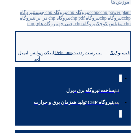
آموزش ها
cchp power plant
cchp
نيروگاه chp
نيروگاه chp چيست
نیروگاه
cchp
نیروگاه chp
نیروگاه chp pdf
نیروگاه chp در ایران
نیروگاه
chp مقیاس کوچک
نیروگاه chp یعنی چه
نیروگاه های chp
Delicious
X
فیسبوک
پینترست
رددیت
لینکدین
واتس
ایمیل
اپ
ساخت نیروگاه برق دیزل
قبلی
نیروگاه CHP تولید همزمان برق و حرارت
بعدی