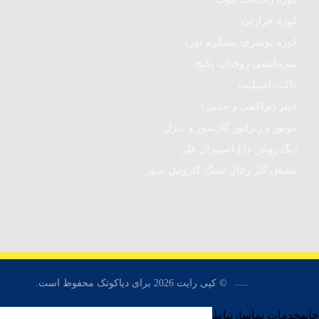
کوره حرارتی
کوره پوشری پیشگرم نورد
سرمایشی روفتاپ پکیج
داکت اسپلیت
چیلر (تراکمی و جذبی)
موتور و ژنراتور گازسوز و دیزل
دیگ روغن داغ اسپیرال فلر
مشعل گاز زغال سنگ گازوئیل سوز
© کپی رایت 2026 برای دیاکوتک محفوظ است.
خانه
خدمات
تماس
ارتباط