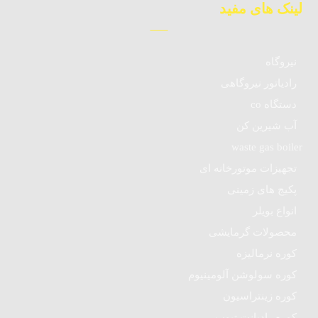
لینک های مفید
نیروگاه
رادیاتور نیروگاهی
دستگاه co
آب شیرین کن
waste gas boiler
تجهیزات موتورخانه ای
پکیج های زمینی
انواع بویلر
محصولات گرمایشی
کوره نرمالیزه
کوره سولوشن آلومینیوم
کوره زینتراسیون
کوره رادیانت تیوب