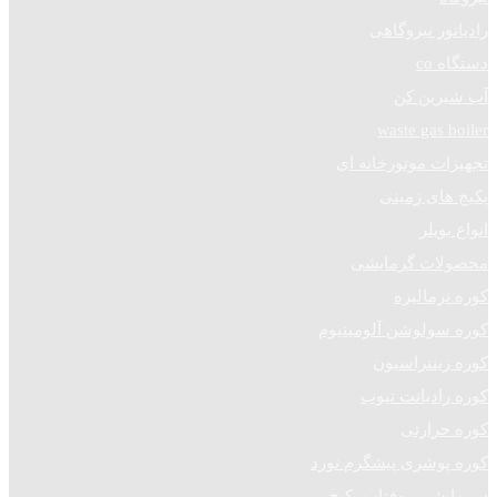
رادیاتور نیروگاهی
دستگاه co
آب شیرین کن
waste gas boiler
تجهیزات موتورخانه ای
پکیج های زمینی
انواع بویلر
محصولات گرمایشی
کوره نرمالیزه
کوره سولوشن آلومینیوم
کوره زینتراسیون
کوره رادیانت تیوب
کوره حرارتی
کوره پوشری پیشگرم نورد
سرمایشی روفتاپ پکیج