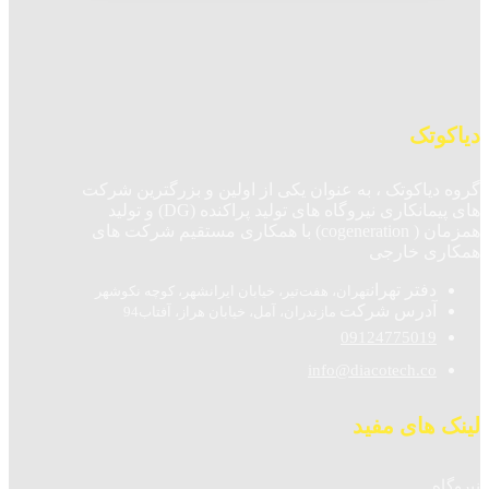
دیاکوتک
گروه دیاکوتک ، به عنوان یکی از اولین و بزرگترین شرکت
های پیمانکاری نیروگاه های تولید پراکنده (DG) و تولید
همزمان ( cogeneration) با همکاری مستقیم شرکت های
همکاری خارجی
دفتر تهران
تهران، هفت‌تیر، خیابان ایرانشهر، کوچه نکوشهر
آدرس شرکت
مازندران، آمل، خیابان هراز، آفتاب94
09124775019
info@diacotech.co
لینک های مفید
نیروگاه