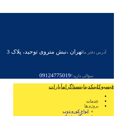
تهران ،نبش متروی توحید، پلاک 3
آدرس دفتر ما
09124775019
سؤالی دارید؟
فیسبوک
لینکدین
اینستاگرام
آپارات
خدمات
پروژه ها
انواع کوره ذوب