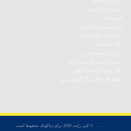
کوره زینتراسیون
کوره رادیانت تیوب
کوره حرارتی
کوره پوشری پیشگرم نورد
سرمایشی روفتاپ پکیج
داکت اسپلیت
چیلر (تراکمی و جذبی)
موتور و ژنراتور گازسوز و دیزل
دیگ روغن داغ اسپیرال فلر
مشعل گاز زغال سنگ گازوئیل سوز
© کپی رایت 2026 برای دیاکوتک محفوظ است.