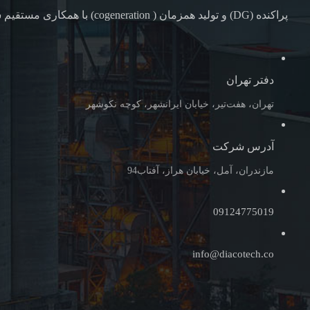
پراکنده (DG) و تولید همزمان ( cogeneration) با همکاری مستقیم شرکت های همکاری خارجی
دفتر تهران
تهران، هفت‌تیر، خیابان ایرانشهر، کوچه نکوشهر
آدرس شرکت
مازندران، آمل، خیابان هراز، آفتاب94
09124775019
info@diacotech.co