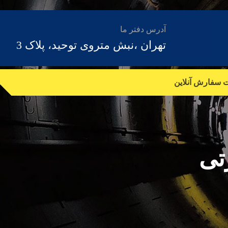
آدرس دفتر ما
تهران ،نبش متروی توحید، پلاک 3
ت سفارش آنلاین
تی