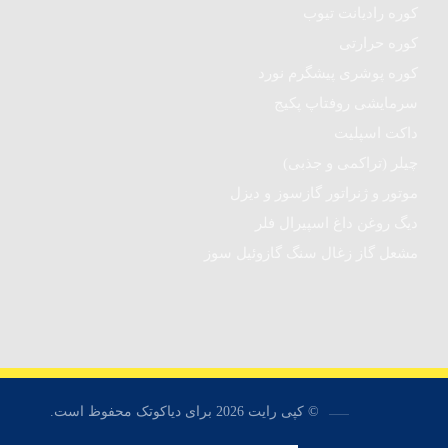
کوره رادیانت تیوب
کوره حرارتی
کوره پوشری پیشگرم نورد
سرمایشی روفتاپ پکیج
داکت اسپلیت
چیلر (تراکمی و جذبی)
موتور و ژنراتور گازسوز و دیزل
دیگ روغن داغ اسپیرال فلر
مشعل گاز زغال سنگ گازوئیل سوز
© کپی رایت 2026 برای دیاکوتک محفوظ است.