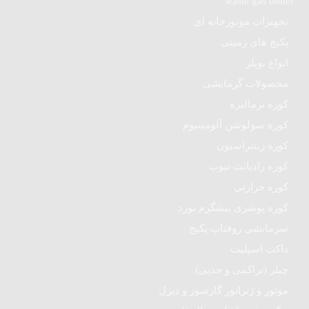
waste gas boiler
تجهیزات موتورخانه ای
پکیج های زمینی
انواع بویلر
محصولات گرمایشی
کوره نرمالیزه
کوره سولوشن آلومینیوم
کوره زینتراسیون
کوره رادیانت تیوب
کوره حرارتی
کوره پوشری پیشگرم نورد
سرمایشی روفتاپ پکیج
داکت اسپلیت
چیلر (تراکمی و جذبی)
موتور و ژنراتور گازسوز و دیزل