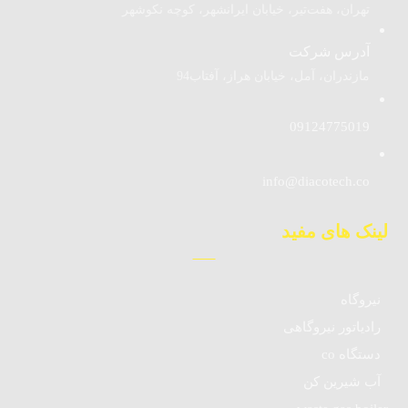
تهران، هفت‌تیر، خیابان ایرانشهر، کوچه نکوشهر
آدرس شرکت
مازندران، آمل، خیابان هراز، آفتاب94
09124775019
info@diacotech.co
لینک های مفید
نیروگاه
رادیاتور نیروگاهی
دستگاه co
آب شیرین کن