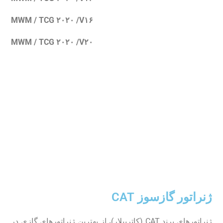
MWM / TCG ۲۰۲۰ /V۱۶
MWM / TCG ۲۰۲۰ /V۲۰
ژنراتور گازسوز CAT
ژنراتور‌های برند CAT (کاترپیلار)، از بهترین ژنراتور‌های گازی در