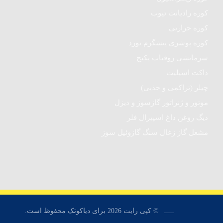
کوره رادیانت تیوب
کوره حرارتی
کوره پوشری پیشگرم نورد
سرمایشی روفتاپ پکیج
داکت اسپلیت
چیلر (تراکمی و جذبی)
موتور و ژنراتور گازسوز و دیزل
دیگ روغن داغ اسپیرال فلر
مشعل گاز زغال سنگ گازوئیل سوز
© کپی رایت 2026 برای دیاکوتک محفوظ است.