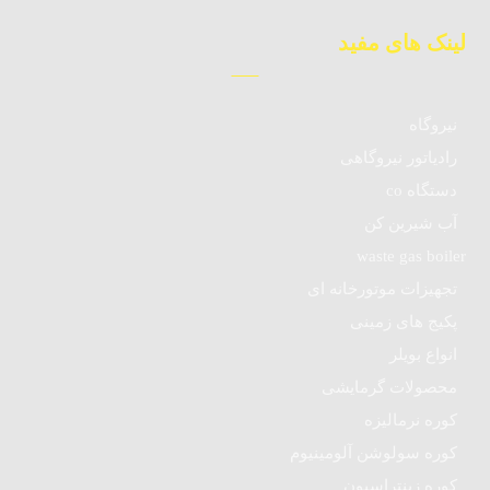
لینک های مفید
نیروگاه
رادیاتور نیروگاهی
دستگاه co
آب شیرین کن
waste gas boiler
تجهیزات موتورخانه ای
پکیج های زمینی
انواع بویلر
محصولات گرمایشی
کوره نرمالیزه
کوره سولوشن آلومینیوم
کوره زینتراسیون