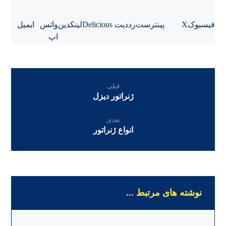
فیسبوک
X
پینترست
رددیت
Delicious
لینکدین
واتس
ایمیل
اپ
قبلی
ژنراتور دیزل
بعدی
انواع ژنراتور
نوشته های مرتبط ...