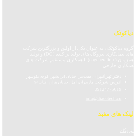
دیاکوتک
گروه دیاکوتک ، به عنوان یکی از اولین و بزرگترین شرکت
های پیمانکاری نیروگاه های تولید پراکنده (DG) و تولید
همزمان ( cogeneration) با همکاری مستقیم شرکت های
همکاری خارجی
دفتر تهران
تهران، هفت‌تیر، خیابان ایرانشهر، کوچه نکوشهر
آدرس شرکت
مازندران، آمل، خیابان هراز، آفتاب94
09124775019
info@diacotech.co
لینک های مفید
نیروگاه