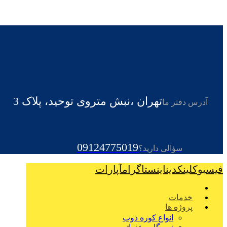
تهران ،نبش متروی توحید، پلاک 3
آدرس دفتر ما
09124775019
سؤالی دارید؟
فیسبوک
لینکدین
اینستاگرام
آپارات
خدمات
پروژه ها
انواع کوره ذوب