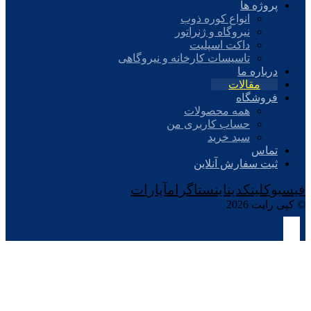
پروژه ها
انواع کوره ذوب
نیروگاه و ژنراتور
داکت اسپلیت
تاسیسات کارخانه و نیروگاهی
درباره ما
مقالات
فروشگاه
همه محصولات
حساب کاربری من
سبد خرید
تماس
ثبت سفارش آنلاین
فیسبوک
لینکدین
اینستاگرام
آپارات
© کپی رایت 2026