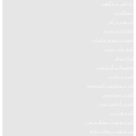
رادیاتور نیروگاهی
دستگاه co
آب شیرین کن
waste gas boiler
تجهیزات موتورخانه ای
پکیج های زمینی
انواع بویلر
محصولات گرمایشی
کوره نرمالیزه
کوره سولوشن آلومینیوم
کوره زینتراسیون
کوره رادیانت تیوب
کوره حرارتی
کوره پوشری پیشگرم نورد
سرمایشی روفتاپ پکیج