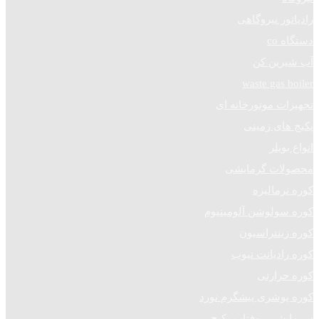
رادیاتور نیروگاهی
دستگاه co
آب شیرین کن
waste gas boiler
تجهیزات موتورخانه ای
پکیج های زمینی
انواع بویلر
محصولات گرمایشی
کوره نرمالیزه
کوره سولوشن آلومینیوم
کوره زینتراسیون
کوره رادیانت تیوب
کوره حرارتی
کوره پوشری پیشگرم نورد
سرمایشی روفتاپ پکیج