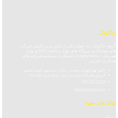
دیاکوتک
گروه دیاکوتک ، به عنوان یکی از اولین و بزرگترین شرکت
های پیمانکاری نیروگاه های تولید پراکنده (DG) و تولید
همزمان ( cogeneration) با همکاری مستقیم شرکت های
همکاری خارجی
دفتر تهران
تهران، هفت‌تیر، خیابان ایرانشهر، کوچه نکوشهر
آدرس شرکت
مازندران، آمل، خیابان هراز، آفتاب94
09124775019
info@diacotech.co
لینک های مفید
نیروگاه