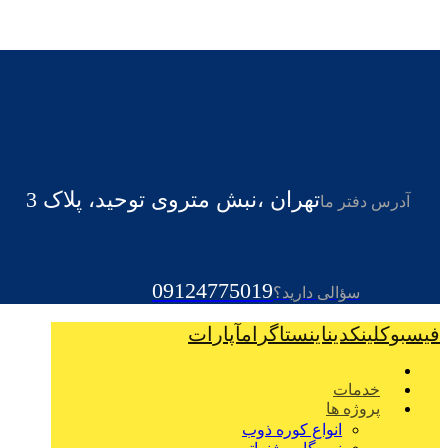
تهران ،نبش متروی توحید، پلاک 3
آدرس دفتر ما
09124775019
سؤالی دارید؟
فیسبوک
لینکدین
اینستاگرام
آپارات
خدمات
پروژه ها
انواع کوره ذوب