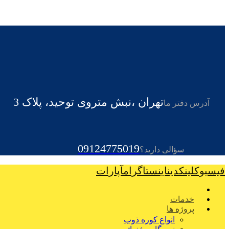
تهران ،نبش متروی توحید، پلاک 3
آدرس دفتر ما
09124775019
سؤالی دارید؟
فیسبوک
لینکدین
اینستاگرام
آپارات
خدمات
پروژه ها
انواع کوره ذوب