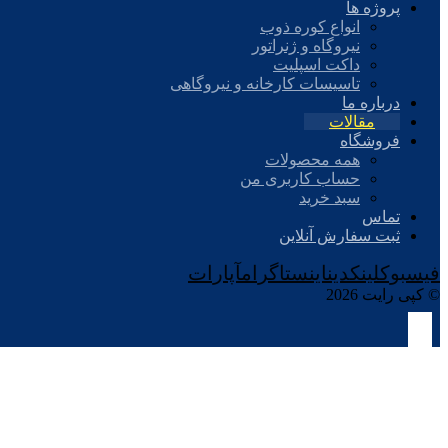
پروژه ها
انواع کوره ذوب
نیروگاه و ژنراتور
داکت اسپلیت
تاسیسات کارخانه و نیروگاهی
درباره ما
مقالات
فروشگاه
همه محصولات
حساب کاربری من
سبد خرید
تماس
ثبت سفارش آنلاین
فیسبوک
لینکدین
اینستاگرام
آپارات
© کپی رایت 2026