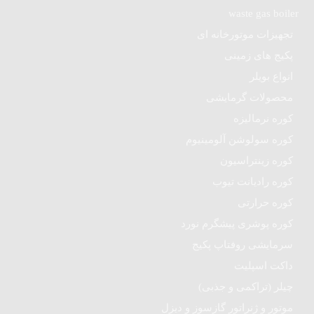
waste gas boiler
تجهیزات موتورخانه ای
پکیج های زمینی
انواع بویلر
محصولات گرمایشی
کوره نرمالیزه
کوره سولوشن آلومینیوم
کوره زینتراسیون
کوره رادیانت تیوب
کوره حرارتی
کوره پوشری پیشگرم نورد
سرمایشی روفتاپ پکیج
داکت اسپلیت
چیلر (تراکمی و جذبی)
موتور و ژنراتور گازسوز و دیزل