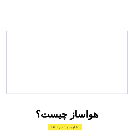
هواساز چیست؟
18 اردیبهشت, 1401