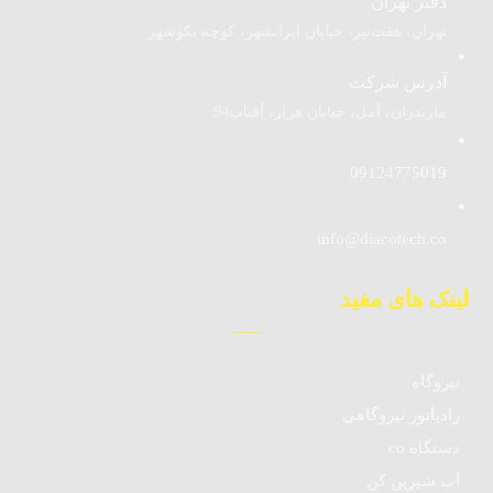
دفتر تهران
تهران، هفت‌تیر، خیابان ایرانشهر، کوچه نکوشهر
آدرس شرکت
مازندران، آمل، خیابان هراز، آفتاب94
09124775019
info@diacotech.co
لینک های مفید
نیروگاه
رادیاتور نیروگاهی
دستگاه co
آب شیرین کن