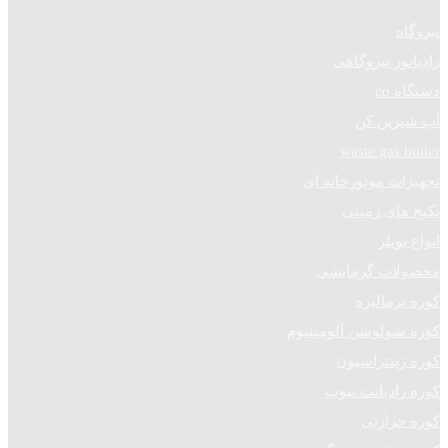
نیروگاه
رادیاتور نیروگاهی
دستگاه co
آب شیرین کن
waste gas boiler
تجهیزات موتورخانه ای
پکیج های زمینی
انواع بویلر
محصولات گرمایشی
کوره نرمالیزه
کوره سولوشن آلومینیوم
کوره زینتراسیون
کوره رادیانت تیوب
کوره حرارتی