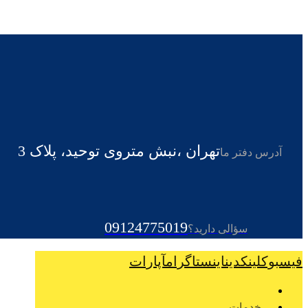
تهران ،نبش متروی توحید، پلاک 3
آدرس دفتر ما
09124775019
سؤالی دارید؟
فیسبوک
لینکدین
اینستاگرام
آپارات
خدمات