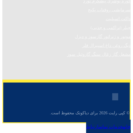
کوره پوشری پیشگرم نورد
سرمایشی روفتاپ پکیج
داکت اسپلیت
چیلر (تراکمی و جذبی)
موتور و ژنراتور گازسوز و دیزل
دیگ روغن داغ اسپیرال فلر
مشعل گاز زغال سنگ گازوئیل سوز
© کپی رایت 2026 برای دیاکوتک محفوظ است.
خانه
خدمات
تماس
ارتباط