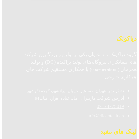
دیاکوتک
گروه دیاکوتک ، به عنوان یکی از اولین و بزرگترین شرکت
های پیمانکاری نیروگاه های تولید پراکنده (DG) و تولید
همزمان ( cogeneration) با همکاری مستقیم شرکت های
همکاری خارجی
دفتر تهران
تهران، هفت‌تیر، خیابان ایرانشهر، کوچه نکوشهر
آدرس شرکت
مازندران، آمل، خیابان هراز، آفتاب94
09124775019
info@diacotech.co
لینک های مفید