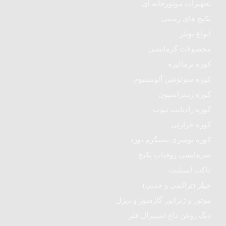
تجهیزات موتورخانه ای
پکیج های زمینی
انواع بویلر
محصولات گرمایشی
کوره نرمالیزه
کوره سولوشن آلومینیوم
کوره زینتراسیون
کوره رادیانت تیوب
کوره حرارتی
کوره پوشری پیشگرم نورد
سرمایشی روفتاپ پکیج
داکت اسپلیت
چیلر (تراکمی و جذبی)
موتور و ژنراتور گازسوز و دیزل
دیگ روغن داغ اسپیرال فلر