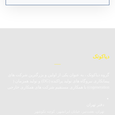
دیاکوتک
گروه دیاکوتک ، به عنوان یکی از اولین و بزرگترین شرکت های
پیمانکاری نیروگاه های تولید پراکنده (DG) و تولید همزمان (
cogeneration) با همکاری مستقیم شرکت های همکاری خارجی
دفتر تهران
تهران، هفت‌تیر، خیابان ایرانشهر، کوچه نکوشهر