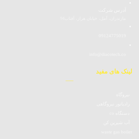
آدرس شرکت
مازندران، آمل، خیابان هراز، آفتاب94
09124775019
info@diacotech.co
لینک های مفید
نیروگاه
رادیاتور نیروگاهی
دستگاه co
آب شیرین کن
waste gas boiler