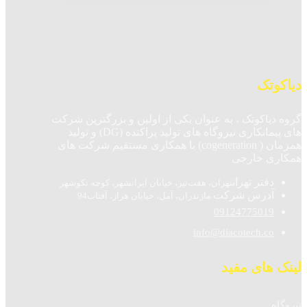
دیاکوتک
گروه دیاکوتک ، به عنوان یکی از اولین و بزرگترین شرکت
های پیمانکاری نیروگاه های تولید پراکنده (DG) و تولید
همزمان ( cogeneration) با همکاری مستقیم شرکت های
همکاری خارجی
دفتر تهران
تهران، هفت‌تیر، خیابان ایرانشهر، کوچه نکوشهر
آدرس شرکت
مازندران، آمل، خیابان هراز، آفتاب94
09124775019
info@diacotech.co
لینک های مفید
نیروگاه