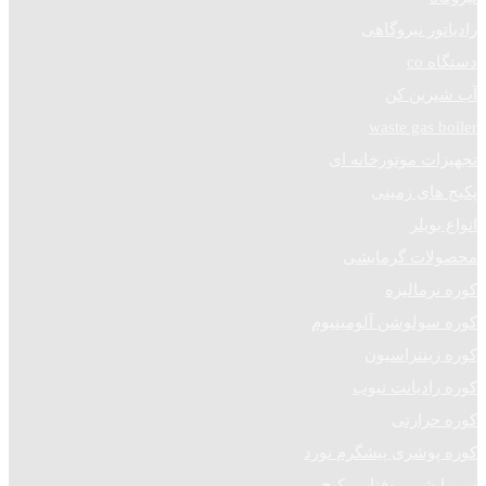
رادیاتور نیروگاهی
دستگاه co
آب شیرین کن
waste gas boiler
تجهیزات موتورخانه ای
پکیج های زمینی
انواع بویلر
محصولات گرمایشی
کوره نرمالیزه
کوره سولوشن آلومینیوم
کوره زینتراسیون
کوره رادیانت تیوب
کوره حرارتی
کوره پوشری پیشگرم نورد
سرمایشی روفتاپ پکیج