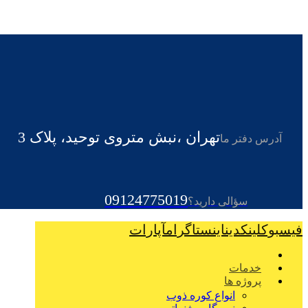
تهران ،نبش متروی توحید، پلاک 3
آدرس دفتر ما
09124775019
سؤالی دارید؟
فیسبوک
لینکدین
اینستاگرام
آپارات
خدمات
پروژه ها
انواع کوره ذوب