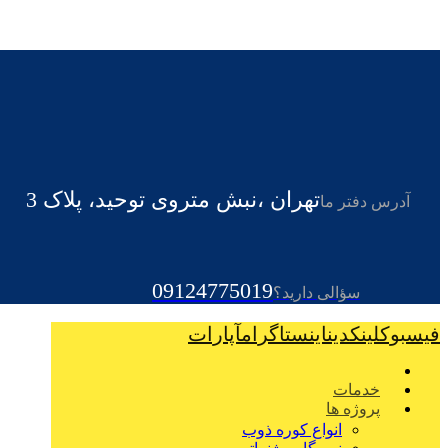
تهران ،نبش متروی توحید، پلاک 3
آدرس دفتر ما
09124775019
سؤالی دارید؟
فیسبوک
لینکدین
اینستاگرام
آپارات
خدمات
پروژه ها
انواع کوره ذوب