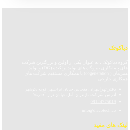
دیاکوتک
گروه دیاکوتک ، به عنوان یکی از اولین و بزرگترین شرکت
های پیمانکاری نیروگاه های تولید پراکنده (DG) و تولید
همزمان ( cogeneration) با همکاری مستقیم شرکت های
همکاری خارجی
دفتر تهران
تهران، هفت‌تیر، خیابان ایرانشهر، کوچه نکوشهر
آدرس شرکت
مازندران، آمل، خیابان هراز، آفتاب94
09124775019
info@diacotech.co
لینک های مفید