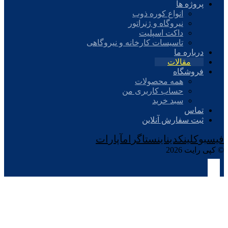
پروژه ها
انواع کوره ذوب
نیروگاه و ژنراتور
داکت اسپلیت
تاسیسات کارخانه و نیروگاهی
درباره ما
مقالات
فروشگاه
همه محصولات
حساب کاربری من
سبد خرید
تماس
ثبت سفارش آنلاین
فیسبوک
لینکدین
اینستاگرام
آپارات
© کپی رایت 2026