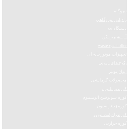
نیروگاه
رادیاتور نیروگاهی
دستگاه co
آب شیرین کن
waste gas boiler
تجهیزات موتورخانه ای
پکیج های زمینی
انواع بویلر
محصولات گرمایشی
کوره نرمالیزه
کوره سولوشن آلومینیوم
کوره زینتراسیون
کوره رادیانت تیوب
کوره حرارتی