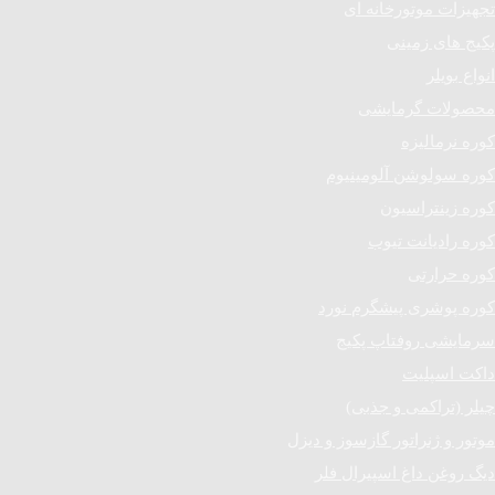
تجهیزات موتورخانه ای
پکیج های زمینی
انواع بویلر
محصولات گرمایشی
کوره نرمالیزه
کوره سولوشن آلومینیوم
کوره زینتراسیون
کوره رادیانت تیوب
کوره حرارتی
کوره پوشری پیشگرم نورد
سرمایشی روفتاپ پکیج
داکت اسپلیت
چیلر (تراکمی و جذبی)
موتور و ژنراتور گازسوز و دیزل
دیگ روغن داغ اسپیرال فلر