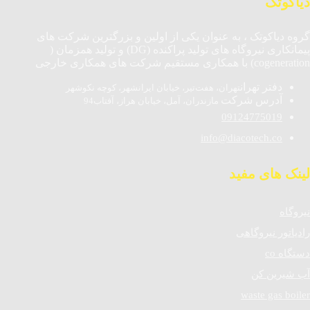
دیاکوتک
گروه دیاکوتک ، به عنوان یکی از اولین و بزرگترین شرکت های
پیمانکاری نیروگاه های تولید پراکنده (DG) و تولید همزمان (
cogeneration) با همکاری مستقیم شرکت های همکاری خارجی
دفتر تهران
تهران، هفت‌تیر، خیابان ایرانشهر، کوچه نکوشهر
آدرس شرکت
مازندران، آمل، خیابان هراز، آفتاب94
09124775019
info@diacotech.co
لینک های مفید
نیروگاه
رادیاتور نیروگاهی
دستگاه co
آب شیرین کن
waste gas boiler