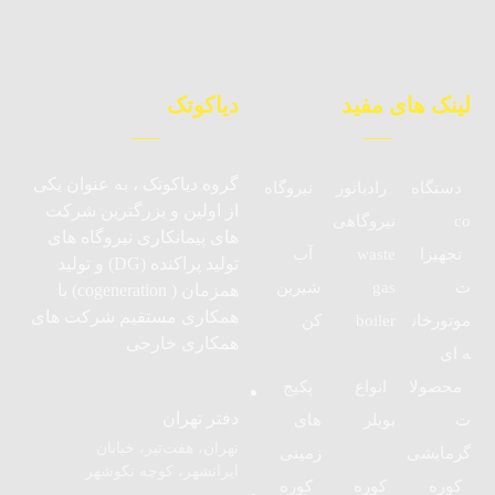
لینک های مفید
دیاکوتک
گروه دیاکوتک ، به عنوان یکی
دستگاه
رادیاتور
نیروگاه
از اولین و بزرگترین شرکت
co
نیروگاهی
های پیمانکاری نیروگاه های
تجهیزا
waste
آب
تولید پراکنده (DG) و تولید
ت
gas
شیرین
همزمان ( cogeneration) با
همکاری مستقیم شرکت های
موتورخان
boiler
کن
همکاری خارجی
ه ای
محصولا
انواع
پکیج
دفتر تهران
ت
بویلر
های
تهران، هفت‌تیر، خیابان
گرمایشی
زمینی
ایرانشهر، کوچه نکوشهر
کوره
کوره
کوره