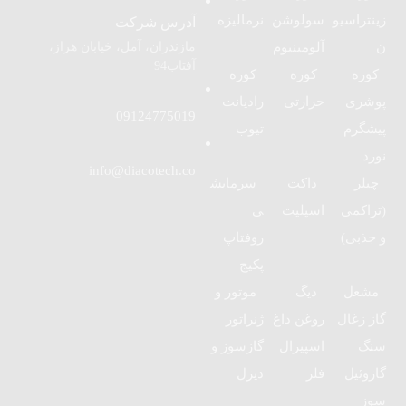
زینتراسیو
سولوشن
نرمالیزه
آدرس شرکت
مازندران، آمل، خیابان هراز،
ن
آلومینیوم
آفتاب94
کوره
کوره
کوره
پوشری
حرارتی
رادیانت
09124775019
پیشگرم
تیوب
نورد
info@diacotech.co
چیلر
داکت
سرمایش
(تراکمی
اسپلیت
ی
و جذبی)
روفتاپ
پکیج
مشعل
دیگ
موتور و
گاز زغال
روغن داغ
ژنراتور
سنگ
اسپیرال
گازسوز و
گازوئیل
فلر
دیزل
سوز