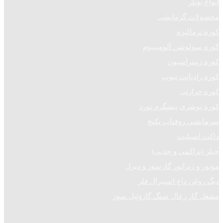
انواع بویلر
محصولات گرمایشی
کوره نرمالیزه
کوره سولوشن آلومینیوم
کوره زینتراسیون
کوره رادیانت تیوب
کوره حرارتی
کوره پوشری پیشگرم نورد
سرمایشی روفتاپ پکیج
داکت اسپلیت
چیلر (تراکمی و جذبی)
موتور و ژنراتور گازسوز و دیزل
دیگ روغن داغ اسپیرال فلر
مشعل گاز زغال سنگ گازوئیل سوز