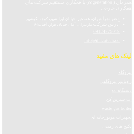
همزمان ( cogeneration) با همکاری مستقیم شرکت های
همکاری خارجی
دفتر تهران
تهران، هفت‌تیر، خیابان ایرانشهر، کوچه نکوشهر
آدرس شرکت
مازندران، آمل، خیابان هراز، آفتاب94
09124775019
info@diacotech.co
لینک های مفید
نیروگاه
رادیاتور نیروگاهی
دستگاه co
آب شیرین کن
waste gas boiler
تجهیزات موتورخانه ای
پکیج های زمینی