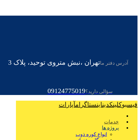
تهران ،نبش متروی توحید، پلاک 3
آدرس دفتر ما
09124775019
سؤالی دارید؟
فیسبوک
لینکدین
اینستاگرام
آپارات
خدمات
پروژه ها
انواع کوره ذوب