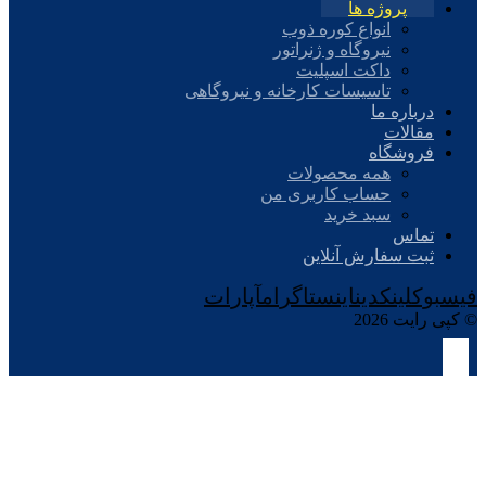
پروژه ها
انواع کوره ذوب
نیروگاه و ژنراتور
داکت اسپلیت
تاسیسات کارخانه و نیروگاهی
درباره ما
مقالات
فروشگاه
همه محصولات
حساب کاربری من
سبد خرید
تماس
ثبت سفارش آنلاین
فیسبوک
لینکدین
اینستاگرام
آپارات
© کپی رایت 2026