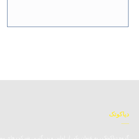
دیاکوتک
گروه دیاکوتک ، به عنوان یکی از اولین و بزرگترین شرکت های پیما