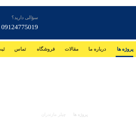
سؤالی دارید؟
09124775019
پروژه ها
درباره ما
مقالات
فروشگاه
تماس
ثب
چیلر مازندران
پروژه ها
چیلر مازندران