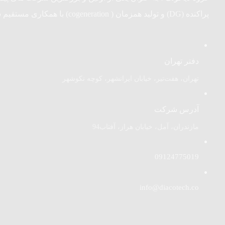
پراکنده (DG) و تولید همزمان ( cogeneration) با همکاری مستقیم شرکت های همکاری خارجی
دفتر تهران
تهران، هفت‌تیر، خیابان ایرانشهر، کوچه نکوشهر
آدرس شرکت
مازندران، آمل، خیابان هراز، آفتاب94
09124775019
info@diacotech.co