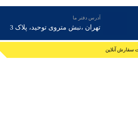
آدرس دفتر ما
تهران ،نبش متروی توحید، پلاک 3
ت سفارش آنلاین