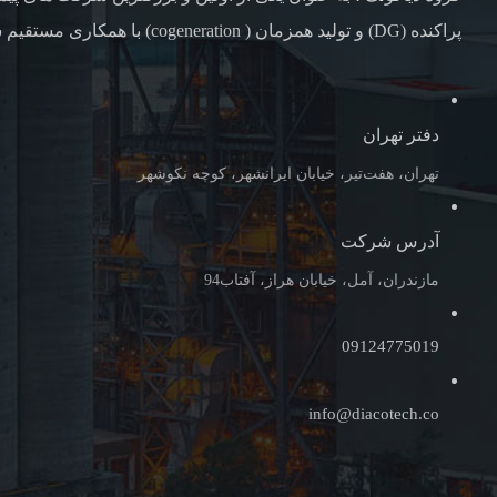
پراکنده (DG) و تولید همزمان ( cogeneration) با همکاری مستقیم شرکت های همکاری خارجی
دفتر تهران
تهران، هفت‌تیر، خیابان ایرانشهر، کوچه نکوشهر
آدرس شرکت
مازندران، آمل، خیابان هراز، آفتاب94
09124775019
info@diacotech.co