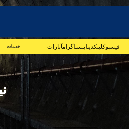
فیسبوک
لینکدین
اینستاگرام
آپارات
خدمات
نی