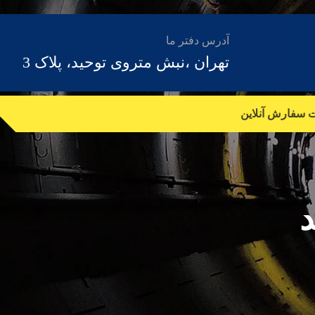
آدرس دفتر ما
تهران ،نبش متروی توحید، پلاک 3
ت سفارش آنلاین
د