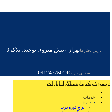
تهران ،نبش متروی توحید، پلاک 3
آدرس دفتر ما
09124775019
سؤالی دارید؟
فیسبوک
لینکدین
اینستاگرام
آپارات
خدمات
پروژه ها
انواع کوره ذوب