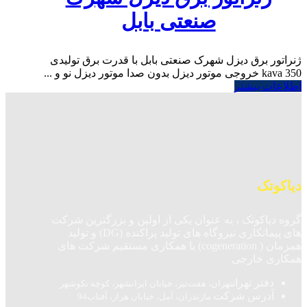
صنعتی بابل
ژنراتور برق دیزل شهرک صنعتی بابل با قدرت برق تولیدی
350 kava خروجی موتور دیزل بدون صدا موتور دیزل نو و ...
اطلاعات بیشتر
دیاکوتک
گروه دیاکوتک ، به عنوان یکی از اولین و بزرگترین شرکت
های پیمانکاری نیروگاه های تولید پراکنده (DG) و تولید
همزمان ( cogeneration) با همکاری مستقیم شرکت های
همکاری خارجی
دفتر تهران
تهران، هفت‌تیر، خیابان ایرانشهر، کوچه نکوشهر
آدرس شرکت
مازندران، آمل، خیابان هراز، آفتاب94