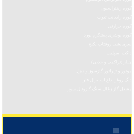
کوره زینتراسیون
کوره رادیانت تیوب
کوره حرارتی
کوره پوشری پیشگرم نورد
سرمایشی روفتاپ پکیج
داکت اسپلیت
چیلر (تراکمی و جذبی)
موتور و ژنراتور گازسوز و دیزل
دیگ روغن داغ اسپیرال فلر
مشعل گاز زغال سنگ گازوئیل سوز