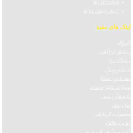
09124775019
info@diacotech.co
لینک های مفید
نیروگاه
رادیاتور نیروگاهی
دستگاه co
آب شیرین کن
waste gas boiler
تجهیزات موتورخانه ای
پکیج های زمینی
انواع بویلر
محصولات گرمایشی
کوره نرمالیزه
کوره سولوشن آلومینیوم