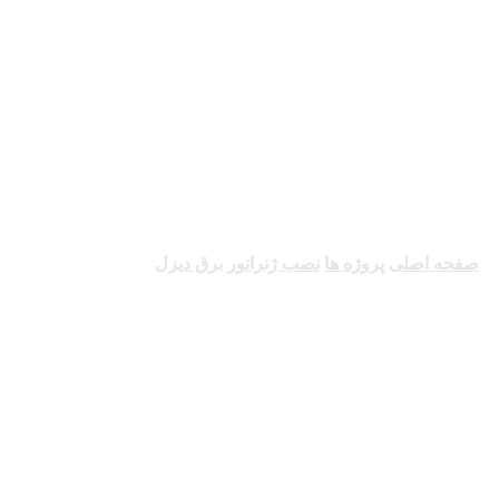
نصب ژنراتور برق
دیزل
صفحه اصلی
پروژه ها
نصب ژنراتور برق دیزل