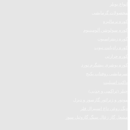
انواع بویلر
محصولات گرمایشی
کوره نرمالیزه
کوره سولوشن آلومینیوم
کوره زینتراسیون
کوره رادیانت تیوب
کوره حرارتی
کوره پوشری پیشگرم نورد
سرمایشی روفتاپ پکیج
داکت اسپلیت
چیلر (تراکمی و جذبی)
موتور و ژنراتور گازسوز و دیزل
دیگ روغن داغ اسپیرال فلر
مشعل گاز زغال سنگ گازوئیل سوز