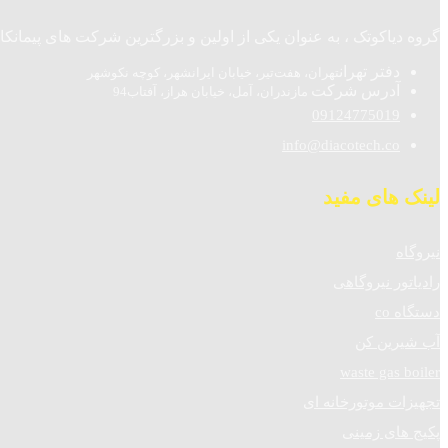
گروه دیاکوتک ، به عنوان یکی از اولین و بزرگترین شرکت های پیمانکاری نیروگاه های تولید پراکنده (DG) و تولید همزمان ( n
دفتر تهران
تهران، هفت‌تیر، خیابان ایرانشهر، کوچه نکوشهر
آدرس شرکت
مازندران، آمل، خیابان هراز، آفتاب94
09124775019
info@diacotech.co
لینک های مفید
نیروگاه
رادیاتور نیروگاهی
دستگاه co
آب شیرین کن
waste gas boiler
تجهیزات موتورخانه ای
پکیج های زمینی