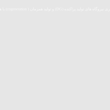
cogeneratio) با همکاری مستقیم شرکت های همکاری خارجی