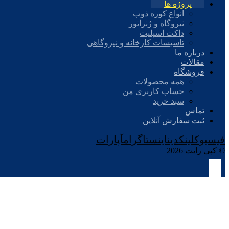
پروژه ها
انواع کوره ذوب
نیروگاه و ژنراتور
داکت اسپلیت
تاسیسات کارخانه و نیروگاهی
درباره ما
مقالات
فروشگاه
همه محصولات
حساب کاربری من
سبد خرید
تماس
ثبت سفارش آنلاین
فیسبوک
لینکدین
اینستاگرام
آپارات
© کپی رایت 2026