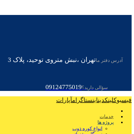
تهران ،نبش متروی توحید، پلاک 3
آدرس دفتر ما
09124775019
سؤالی دارید؟
فیسبوک
لینکدین
اینستاگرام
آپارات
خدمات
پروژه ها
انواع کوره ذوب