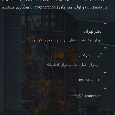
پراکنده (DG) و تولید همزمان ( cogeneration) با همکاری مستقیم شرکت های همکاری خارجی
دفتر تهران
تهران، هفت‌تیر، خیابان ایرانشهر، کوچه نکوشهر
آدرس شرکت
مازندران، آمل، خیابان هراز، آفتاب94
09124775019
info@diacotech.co