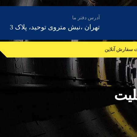
آدرس دفتر ما
تهران ،نبش متروی توحید، پلاک 3
ت سفارش آنلاین
لیت