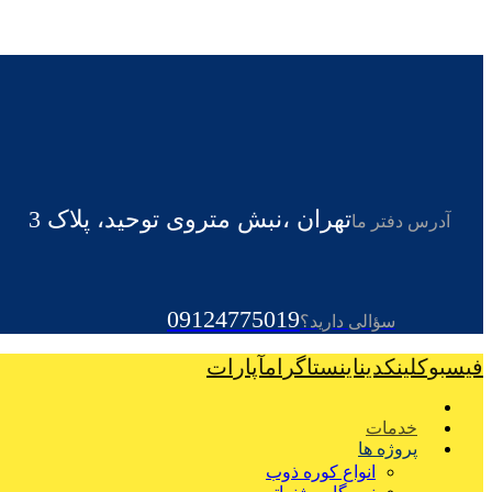
تهران ،نبش متروی توحید، پلاک 3
آدرس دفتر ما
09124775019
سؤالی دارید؟
فیسبوک
لینکدین
اینستاگرام
آپارات
خدمات
پروژه ها
انواع کوره ذوب