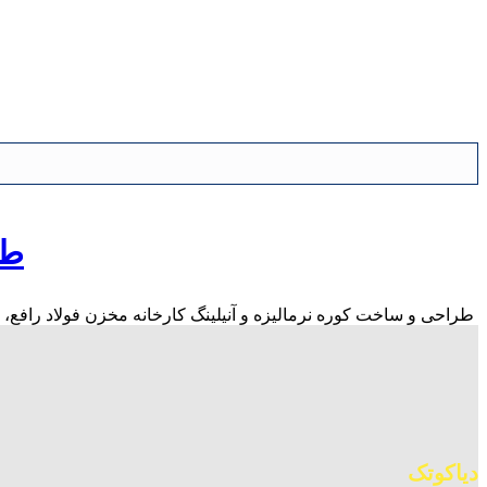
طر
طراحی و ساخت کوره نرمالیزه و آنیلینگ کارخانه مخزن فولاد رافع، با دمای کاری 1200 درجه سانتی گراد ب
دیاکوتک