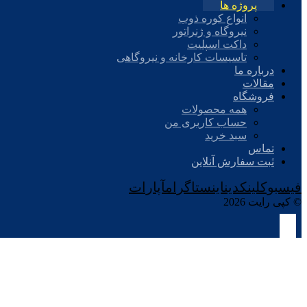
پروژه ها
انواع کوره ذوب
نیروگاه و ژنراتور
داکت اسپلیت
تاسیسات کارخانه و نیروگاهی
درباره ما
مقالات
فروشگاه
همه محصولات
حساب کاربری من
سبد خرید
تماس
ثبت سفارش آنلاین
فیسبوک
لینکدین
اینستاگرام
آپارات
© کپی رایت 2026