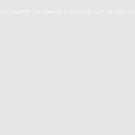
cogeneratio) با همکاری مستقیم شرکت های همکاری خارجی