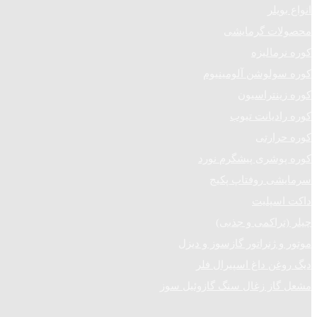
انواع بویلر
محصولات گرمایشی
کوره نرمالیزه
کوره سولوشن آلومینیوم
کوره زینتراسیون
کوره رادیانت تیوب
کوره حرارتی
کوره پوشری پیشگرم نورد
سرمایشی روفتاپ پکیج
داکت اسپلیت
چیلر (تراکمی و جذبی)
موتور و ژنراتور گازسوز و دیزل
دیگ روغن داغ اسپیرال فلر
مشعل گاز زغال سنگ گازوئیل سوز