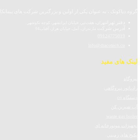
گروه دیاکوتک ، به عنوان یکی از اولین و بزرگترین شرکت های پیمانکاری نیروگاه های تولید پراکنده (DG) و تولید همزمان ( n
دفتر تهران
تهران، هفت‌تیر، خیابان ایرانشهر، کوچه نکوشهر
آدرس شرکت
مازندران، آمل، خیابان هراز، آفتاب94
09124775019
info@diacotech.co
لینک های مفید
نیروگاه
رادیاتور نیروگاهی
دستگاه co
آب شیرین کن
waste gas boiler
تجهیزات موتورخانه ای
پکیج های زمینی