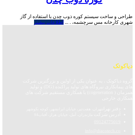
طراحی و ساخت سیستم کوره ذوب چدن با استفاده از گاز
شهری کارخانه مس سرچشمه، . ...
اطلاعات بیشتر
دیاکوتک
گروه دیاکوتک ، به عنوان یکی از اولین و بزرگترین شرکت
های پیمانکاری نیروگاه های تولید پراکنده (DG) و تولید
همزمان ( cogeneration) با همکاری مستقیم شرکت های
همکاری خارجی
دفتر تهران
تهران، هفت‌تیر، خیابان ایرانشهر، کوچه نکوشهر
آدرس شرکت
مازندران، آمل، خیابان هراز، آفتاب94
09124775019
info@diacotech.co