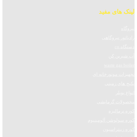
لینک های مفید
نیروگاه
رادیاتور نیروگاهی
دستگاه co
آب شیرین کن
waste gas boiler
تجهیزات موتورخانه ای
پکیج های زمینی
انواع بویلر
محصولات گرمایشی
کوره نرمالیزه
کوره سولوشن آلومینیوم
کوره زینتراسیون