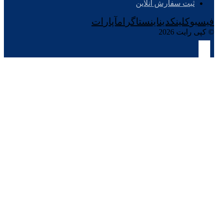
ثبت سفارش آنلاین
فیسبوک
لینکدین
اینستاگرام
آپارات
© کپی رایت 2026
طراحی و ساخت
سیستم کوره ذوب
چدن