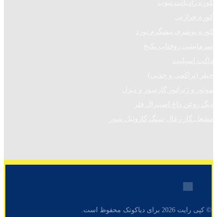
کوره رادیانت تیوب
کوره حرارتی
کوره پوشری پیشگرم نورد
سرمایشی روفتاپ پکیج
داکت اسپلیت
چیلر (تراکمی و جذبی)
موتور و ژنراتور گازسوز و دیزل
دیگ روغن داغ اسپیرال فلر
مشعل گاز زغال سنگ گازوئیل سوز
© کپی رایت 2026 برای دیاکوتک محفوظ است.