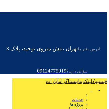
تهران ،نبش متروی توحید، پلاک 3
آدرس دفتر ما
09124775019
سؤالی دارید؟
فیسبوک
لینکدین
اینستاگرام
آپارات
خدمات
پروژه ها
درباره ما