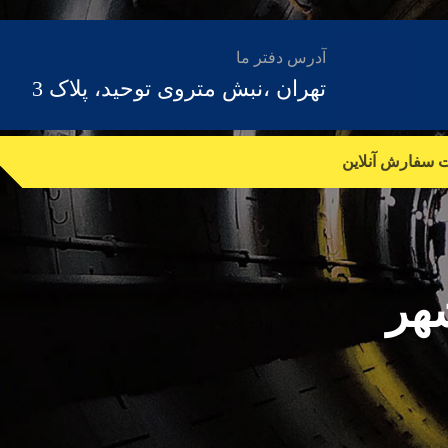
آدرس دفتر ما
تهران ،نبش متروی توحید، پلاک 3
ت سفارش آنلاین
هر