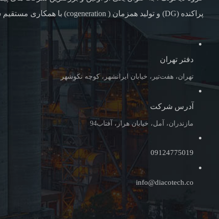
پراکنده (DG) و تولید همزمان ( cogeneration) با همکاری مستقیم شرکت های همکاری خارجی
دفتر تهران
تهران، هفت‌تیر، خیابان ایرانشهر، کوچه نکوشهر
آدرس شرکت
مازندران، آمل، خیابان هراز، آفتاب94
09124775019
info@diacotech.co