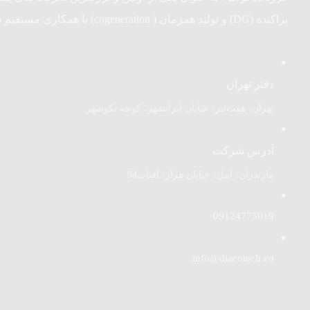
پراکنده (DG) و تولید همزمان ( cogeneration) با همکاری مستقیم شرکت های همکاری خارجی
دفتر تهران
تهران، هفت‌تیر، خیابان ایرانشهر، کوچه نکوشهر
آدرس شرکت
مازندران، آمل، خیابان هراز، آفتاب94
09124775019
info@diacotech.co