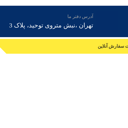
آدرس دفتر ما
تهران ،نبش متروی توحید، پلاک 3
ت سفارش آنلاین