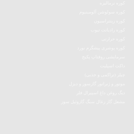
کوره نرمالیزه
کوره سولوشن آلومینیوم
کوره زینتراسیون
کوره رادیانت تیوب
کوره حرارتی
کوره پوشری پیشگرم نورد
سرمایشی روفتاپ پکیج
داکت اسپلیت
چیلر (تراکمی و جذبی)
موتور و ژنراتور گازسوز و دیزل
دیگ روغن داغ اسپیرال فلر
مشعل گاز زغال سنگ گازوئیل سوز