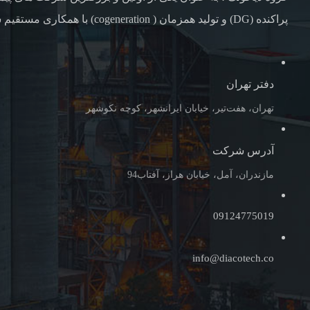
پراکنده (DG) و تولید همزمان ( cogeneration) با همکاری مستقیم شرکت های همکاری خارجی
دفتر تهران
تهران، هفت‌تیر، خیابان ایرانشهر، کوچه نکوشهر
آدرس شرکت
مازندران، آمل، خیابان هراز، آفتاب94
09124775019
info@diacotech.co