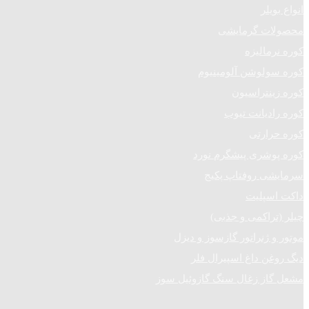
انواع بویلر
محصولات گرمایشی
کوره نرمالیزه
کوره سولوشن آلومینیوم
کوره زینتراسیون
کوره رادیانت تیوب
کوره حرارتی
کوره پوشری پیشگرم نورد
سرمایشی روفتاپ پکیج
داکت اسپلیت
چیلر (تراکمی و جذبی)
موتور و ژنراتور گازسوز و دیزل
دیگ روغن داغ اسپیرال فلر
مشعل گاز زغال سنگ گازوئیل سوز