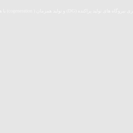
cogeneratio) با همکاری مستقیم شرکت های همکاری خارجی