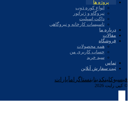
پروژه ها
انواع کوره ذوب
نیروگاه و ژنراتور
داکت اسپلیت
تاسیسات کارخانه و نیروگاهی
درباره ما
مقالات
فروشگاه
همه محصولات
حساب کاربری من
سبد خرید
تماس
ثبت سفارش آنلاین
فیسبوک
لینکدین
اینستاگرام
آپارات
© کپی رایت 2026