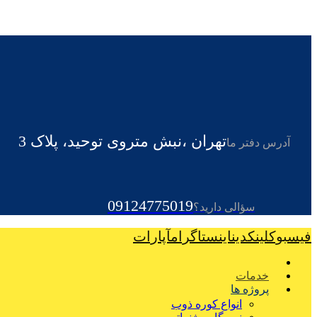
تهران ،نبش متروی توحید، پلاک 3
آدرس دفتر ما
09124775019
سؤالی دارید؟
فیسبوک
لینکدین
اینستاگرام
آپارات
خدمات
پروژه ها
انواع کوره ذوب