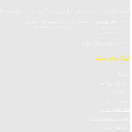
گروه دیاکوتک ، به عنوان یکی از اولین و بزرگترین شرکت های پیمانکاری نیروگاه های تولید پراکنده (DG) و تولید همزمان ( n
دفتر تهران
تهران، هفت‌تیر، خیابان ایرانشهر، کوچه نکوشهر
آدرس شرکت
مازندران، آمل، خیابان هراز، آفتاب94
09124775019
info@diacotech.co
لینک های مفید
نیروگاه
رادیاتور نیروگاهی
دستگاه co
آب شیرین کن
waste gas boiler
تجهیزات موتورخانه ای
پکیج های زمینی