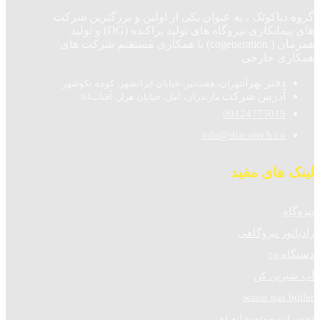
گروه دیاکوتک ، به عنوان یکی از اولین و بزرگترین شرکت
های پیمانکاری نیروگاه های تولید پراکنده (DG) و تولید
همزمان ( cogeneration) با همکاری مستقیم شرکت های
همکاری خارجی
دفتر تهران
تهران، هفت‌تیر، خیابان ایرانشهر، کوچه نکوشهر
آدرس شرکت
مازندران، آمل، خیابان هراز، آفتاب94
09124775019
info@diacotech.co
لینک های مفید
نیروگاه
رادیاتور نیروگاهی
دستگاه co
آب شیرین کن
waste gas boiler
تجهیزات موتورخانه ای