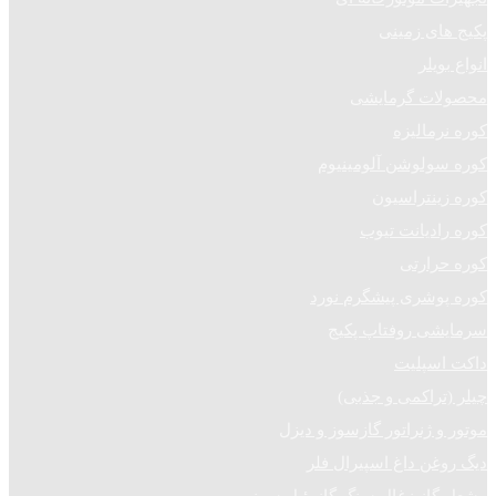
پکیج های زمینی
انواع بویلر
محصولات گرمایشی
کوره نرمالیزه
کوره سولوشن آلومینیوم
کوره زینتراسیون
کوره رادیانت تیوب
کوره حرارتی
کوره پوشری پیشگرم نورد
سرمایشی روفتاپ پکیج
داکت اسپلیت
چیلر (تراکمی و جذبی)
موتور و ژنراتور گازسوز و دیزل
دیگ روغن داغ اسپیرال فلر
مشعل گاز زغال سنگ گازوئیل سوز