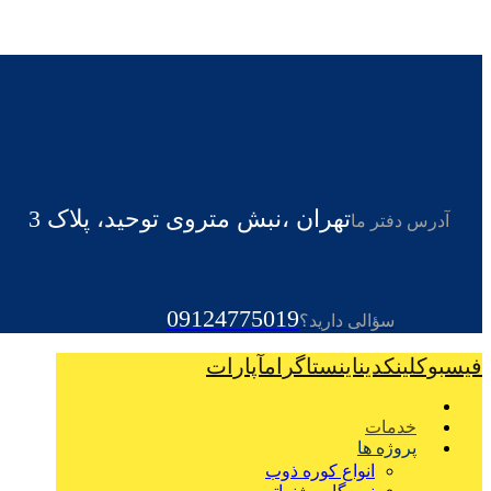
تهران ،نبش متروی توحید، پلاک 3
آدرس دفتر ما
09124775019
سؤالی دارید؟
فیسبوک
لینکدین
اینستاگرام
آپارات
خدمات
پروژه ها
انواع کوره ذوب