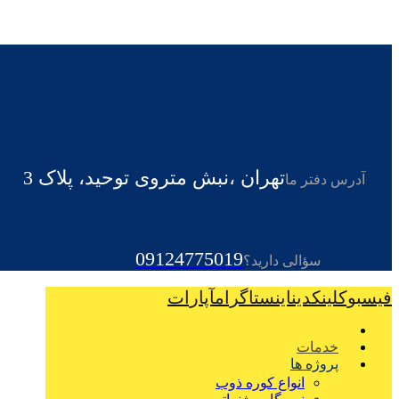
تهران ،نبش متروی توحید، پلاک 3
آدرس دفتر ما
09124775019
سؤالی دارید؟
فیسبوک
لینکدین
اینستاگرام
آپارات
خدمات
پروژه ها
انواع کوره ذوب