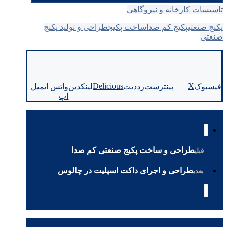
تاسیسات کارخانه و نیروگاهی
پکیج صنعتی
پکیج کم صدا
ساخت پکیج
طراحی و تولید پکیج
صنعتی
Delicious
X
فیسبوک
پینترست
رددیت
لینکدین
واتس
ایمیل
اپ
طراحی و ساخت پکیج صنعتی کم صدا
قبلی
طراحی و اجرای داکت اسپلیت در چالوس
بعدی