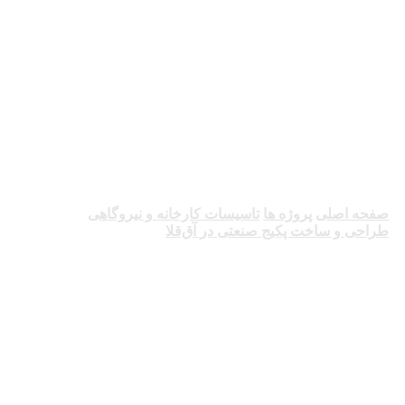
طراحی و ساخت
پکیج صنعتی در آق‌قلا
صفحه اصلی
پروژه ها
تاسیسات کارخانه و نیروگاهی
طراحی و ساخت پکیج صنعتی در آق‌قلا