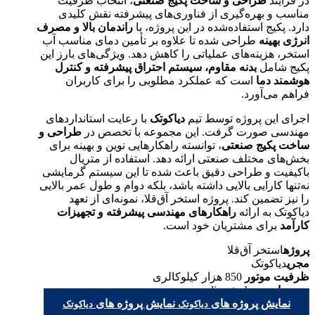
در فرآیند
طراحی و ساخت پکیج صنعتی
، انتخاب ظرفیت
مناسب و بهره‌گیری از فناوری‌های پیشرفته نقش کلیدی
دارد. پکیج استفاده‌شده در این پروژه، با
راندمان بالا و مصرف
انرژی بهینه
طراحی شده تا علاوه بر تأمین دمای مناسب آب
استخر، هزینه‌های عملیاتی را کاهش دهد. ویژگی‌های بارز این
پکیج شامل
بدنه مقاوم، سیستم احتراق پیشرفته و کنترل
هوشمند دما
است که عملکرد مطلوبی را برای کاربران
فراهم می‌آورد.
اجرای این پروژه توسط تیم
دیاکوتک
با رعایت استانداردهای
مهندسی صورت گرفت. این مجموعه با تخصص در
طراحی و
ساخت پکیج صنعتی
، توانسته راهکارهایی نوین و بهینه برای
بخش‌های مختلف صنعتی ارائه دهد. استفاده از متریال
باکیفیت و طراحی دقیق باعث شده تا این سیستم گرمایشی
نه‌تنها کارایی بالایی داشته باشد، بلکه دوام و طول عمر بالایی
را نیز تضمین کند. پروژه استخر آق‌قلا، نمونه‌ای از تعهد
دیاکوتک به ارائه
راهکارهای مهندسی پیشرفته و تجهیزات
کارآمد
برای مشتریان خود است.
پروژه
استخر آق‌قلا
مجری
دیاکوتک
ظرفیت موتور
850 هزار کیلوکالری
وب سایت
diacotech.co
نمایش پروژه های
نمایش پروژه های
دیاکوتک
دیاکوتک