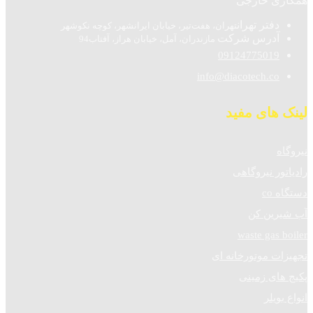
همکاری خارجی
دفتر تهران
تهران، هفت‌تیر، خیابان ایرانشهر، کوچه نکوشهر
آدرس شرکت
مازندران، آمل، خیابان هراز، آفتاب94
09124775019
info@diacotech.co
لینک های مفید
نیروگاه
رادیاتور نیروگاهی
دستگاه co
آب شیرین کن
waste gas boiler
تجهیزات موتورخانه ای
پکیج های زمینی
انواع بویلر