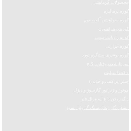
محصولات گرمایشی
کوره نرمالیزه
کوره سولوشن آلومینیوم
کوره زینتراسیون
کوره رادیانت تیوب
کوره حرارتی
کوره پوشری پیشگرم نورد
سرمایشی روفتاپ پکیج
داکت اسپلیت
چیلر (تراکمی و جذبی)
موتور و ژنراتور گازسوز و دیزل
دیگ روغن داغ اسپیرال فلر
مشعل گاز زغال سنگ گازوئیل سوز